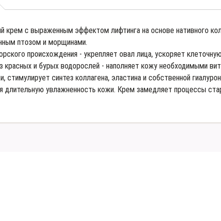
й крем с выраженным эффектом лифтинга на основе нативного колл
нным птозом и морщинами.
орского происхождения - укрепляет овал лица, ускоряет клеточн
з красных и бурых водорослей - наполняет кожу необходимыми ви
и, стимулирует синтез коллагена, эластина и собственной гиалуро
я длительную увлажненность кожи. Крем замедляет процессы стар