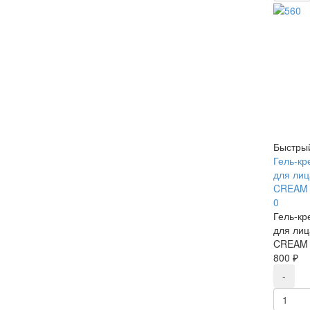
Быстры
Гель-к
для ли
CREAM 
0
Гель-к
для ли
CREAM 
800 ₽