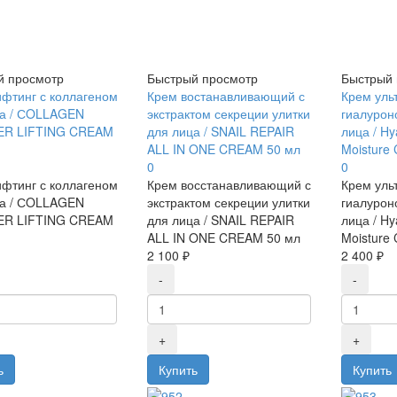
й просмотр
Быстрый просмотр
Быстрый 
фтинг с коллагеном
Крем востанавливающий с
Крем уль
ца / СOLLAGEN
экстрактом секреции улитки
гиалурон
R LIFTING CREAM
для лица / SNAIL REPAIR
лица / Hy
ALL IN ONE CREAM 50 мл
Moisture
0
0
фтинг с коллагеном
Крем восстанавливающий с
Крем уль
ца / СOLLAGEN
экстрактом секреции улитки
гиалурон
R LIFTING CREAM
для лица / SNAIL REPAIR
лица / Hy
ALL IN ONE CREAM 50 мл
Moisture
2 100 ₽
2 400 ₽