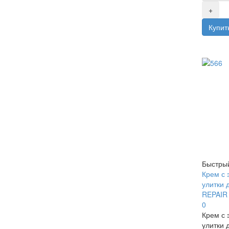
Быстры
Крем с 
улитки д
REPAIR
0
Крем с 
улитки д