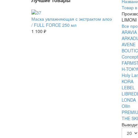
Лучшие товары
Названи
Товар в
Произво
Маска увлажняющая с экстрактом алоэ
LIMONI
/ FULL FORCE 250 мл
Все про
1 100 ₽
ARAVIA
ARKADI
AVENE
BOUTIC
Concept
FARMS
H-TOKY
Holy La
KORA
LEBEL
LIBRE
LONDA
Ollin
PREMI
THE SK
Выводит