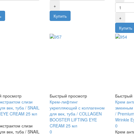
й просмотр
Быстрый просмотр
Быстрый 
экстрактом слизи
Крем-лифтинг
Крем ант
ля век, туба / SNAIL
укрепляющий с коллагеном
змеиным 
 EYE CREAM 25 мл
для век, туба / СOLLAGEN
/ Premium
BOOSTER LIFTING EYE
Wrinkle 
экстрактом слизи
CREAM 25 мл
0
ля век, туба / SNAIL
0
Крем ант