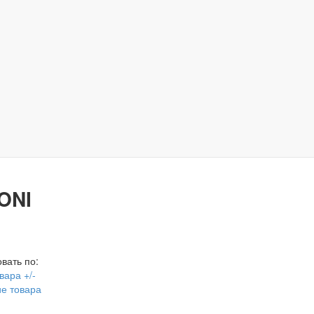
ONI
вать по:
вара +/-
е товара