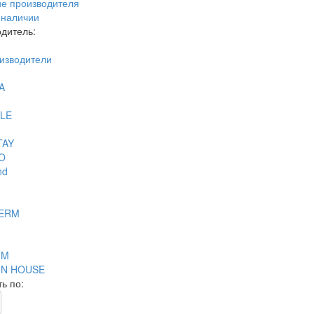
е производителя
 наличии
дитель:
изводители
A
LE
TAY
O
nd
DERM
UM
IN HOUSE
ь по: